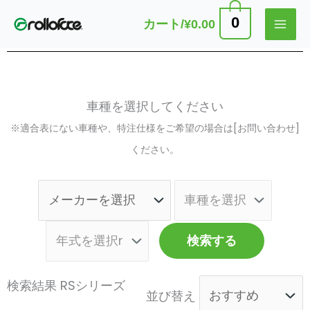
内
0
カート/
¥
0.00
容
製品一覧
を
ス
キ
車種を選択してください
ッ
※適合表にない車種や、特注仕様をご希望の場合は[お問い合わせ]
プ
ください。
検索する
検索結果 RSシリーズ
並び替え