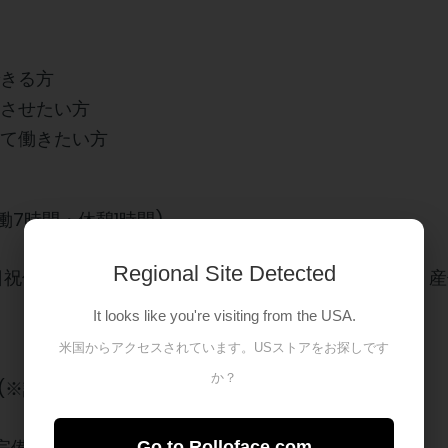
できる方
実させたい方
して働きたい方
 (実働7時間・休憩1時間)
Regional Site Detected
日祝休み）、年次有給休暇（勤務6か月経過後付与）、
It looks like you're visiting from the USA.
米国からアクセスされています。USストアをお探しです
か？
～ (※試用期間3か月は条件同一)
完備、昇給あり、交通費支給
Go to Rolloface.com