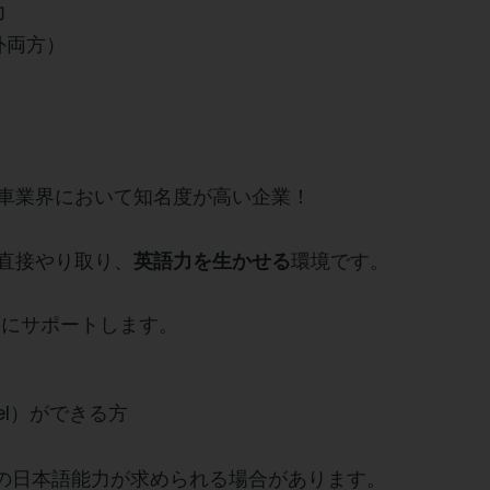
力
外両方）
車業界において知名度が高い企業！
直接やり取り、
環境です。
英語力を生かせる
にサポートします。
cel）ができる方
当の日本語能力が求められる場合があります。