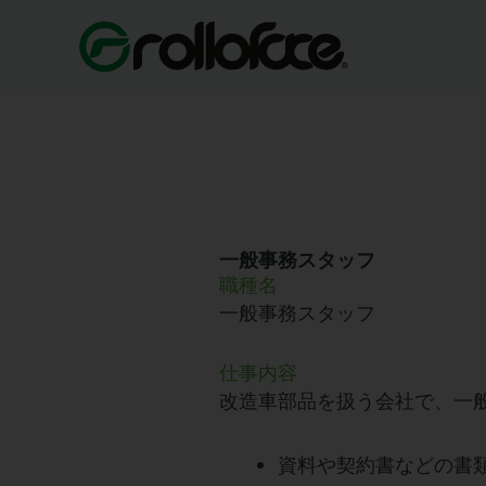
内
容
を
ス
キ
ッ
プ
一般事務スタッフ
職種名
一般事務スタッフ
仕事内容
改造車部品を扱う会社で、一
資料や契約書などの書