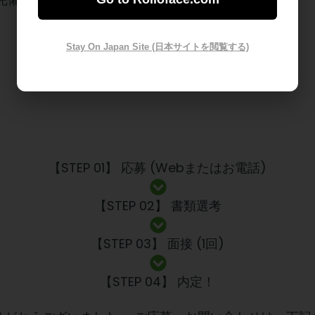
Stay On Japan Site (日本サイトを閲覧する)
【STEP 01】 応募 (Webまたはお電話)
【STEP 02】 書類選考
【STEP 03】 面接 (1回)
【STEP 04】 内定！