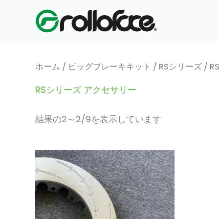
価
内
格
容
順:
高
を
い
→
ス
安
キ
い
ホーム
/
ビッグブレーキキット
/
RSシリーズ
/
R
ッ
RSシリーズ アクセサリー
プ
結果の2～2/9を表示しています