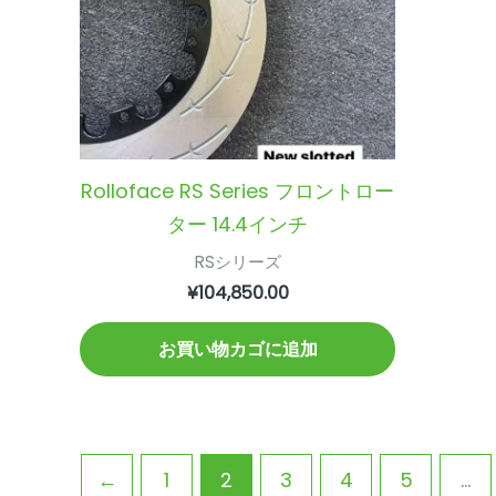
Rolloface RS Series フロントロー
ター 14.4インチ
RSシリーズ
¥
104,850.00
お買い物カゴに追加
←
1
2
3
4
5
…