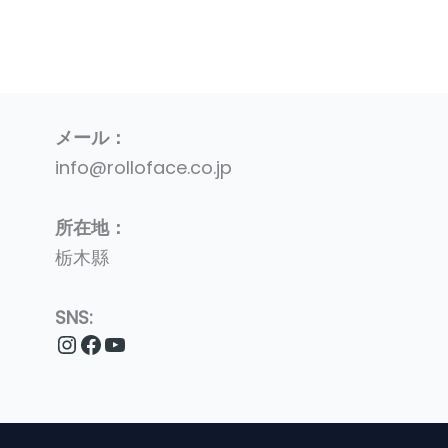
メール：
info@rolloface.co.jp
所在地：
栃木縣
SNS:
Instagram
Facebook
YouTube